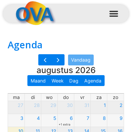
Agenda
Vandaag
augustus 2026
Maand
Week
Dag
Agenda
ma
di
wo
do
vr
za
zo
27
28
29
30
31
1
2
3
4
5
6
7
8
9
+1 extra
10
11
12
13
14
15
16