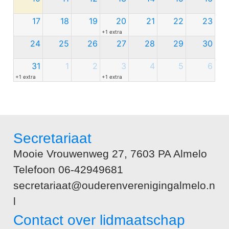
17
18
19
20
21
22
23
+1 extra
24
25
26
27
28
29
30
31
1
2
3
4
5
6
+1 extra
+1 extra
Secretariaat
Mooie Vrouwenweg 27, 7603 PA Almelo
Telefoon 06-42949681
secretariaat@ouderenverenigingalmelo.n
l
Contact over lidmaatschap