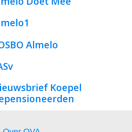
lmelo Doet Mee
lmelo1
OSBO Almelo
ASv
ieuwsbrief Koepel
epensioneerden
Over OVA