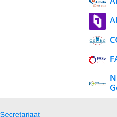
A
A
C
F
N
G
Secretariaat