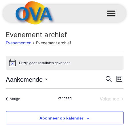
Evenement archief
Evenementen
Evenement archief
Er zijn geen resultaten gevonden.
Bericht
Even
Ev
Aankomende
Zoeken
Lijst
Selecteer
we
Zoek
een
datum.
na
Eve
Vandaag
Volgende
Evenementen
Vorige
en
weer
Abonneer op kalender
navig